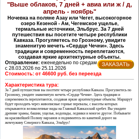
"Выше облаков, 7 дней + авиа или ж / д,
апрель - ноябрь"
Ночевка на поляне Азау или Чегет, высокогорное
озеро Кезеной - Ам, Чегемское ущелье,
термальные источники, Эльбрус. За 7 дней
путешествия вы посетите четыре республики
Кавказа. Прогуляетесь по Грозному, увидите
знаменитую мечеть «Сердце Чечни». Здесь
традиции и современность переплетаются,
создавая яркие архитектурные объекты.
Отправление:
еженедельно по средам
ЗАКАЗАТЬ
с 28.03.2026 по 25.11.2026
Стоимость: от 46600 руб. без переезда
Характеристика тура:
За 7 дней путешествия вы посетите четыре республики Кавказа. Прогуляетесь по
Грозному, увидите знаменитую мечеть «Сердце Чечни». Здесь традиции и
современность переплетаются, создавая яркие архитектурные объекты. Маршрут
будет проходить через живописные горные перевалы, с высоты которых
открываются великолепные виды на Главный Кавказский хребет. Вы увидите
древние храмы, башни, ущелья, водопады, ледники и многое другое. Побываете
на красивейшей Поляну нарзанов и поднимитесь по канатной дороге на
жемчужину Северного Кавказа, Эльбрус!