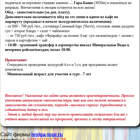
подняться на верхнюю станцию канатки —
Гара-Баши
(3850м) и покататься на
ратраках. Впечатления и эмоции останутся на всю жизнь!
Обед – самостоятельно (за доп. плату).
Дополнительно оплачивается обед по сет-меню в одном из кафе по
маршруту (предзаказ в начале экскурсии/оплата наличными):
– от 600 - 700 руб./чел., гостиница Снежный барс (Чегет), столовая линия раздачи:
суп + второе блюдо + салат + чай/компот
· – от 750 руб./чел., кафе «Фрирайд» на поляне Азау: суп лагман/шурпа + хычин с
сыром и картофелем + чай
~ 14:00 - групповой трансфер в аэропорт/на вокзал Минеральные Воды к
вечерним рейсам/поездам, позже 18:00.
Примечание:
· Очередность проведения экскурсий 4-го и 5-го дня программы может
изменяться.
·
Минимальный возраст для участия в туре - 7 лет
Внимание! Указанные на сайте цены являются ориентировочными. Просим
уточнять актуальную стоимость тура, так как она может меняться в
зависимости от сезонности, периода «высокого спроса» (праздничные и
событийные даты) и т.п.
- Этот и любой другой тур мы можем организовать специально для вас с
учётом ваших пожеланий по программе, времени и месту отправления!
Сайт фирмы:
ivolga-tour.ru