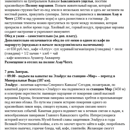
знаменитого на Центральном Кавказе
Баксанского ущелья
, посетим
красивейшую
Поляну нарзанов
. Попьем живительный нарзан, который
мощными струями бьет из-под земли в нескольких местах и здесь же заглянем на
местный рынок, прикупить сувениры. Затем мы поднимемся к
полянам Азау и
Чегет
(2300 м над уровнем моря) и здесь разместимся в гостинице. До
наступления темноты можно прогуляться по тропе между полянами, которая
прекрасна в любое время года. Хвойный лес, горный воздух, природные нарзаны
создают настроение и укрепляют иммунитет.
Обед и ужин – самостоятельно (за доп. плату).
Дополнительно оплачивается обед по сет-меню в одном из кафе по
маршруту (предзаказ в начале экскурсии/оплата наличными):
- от 650 руб./чел., кафе «Алтуу»: суп: куриный/лагман/шорпа (говядина) + люля
(говядина) + 1/2 хычин + хлеб + чай
- кафе комплекса Аушигер Аквацентр
Размещение в отелях на поляне Азау/Чегет.
7 день
Завтрак.
~ 09:00 - подъем на канатке на Эльбрус на станцию «Мир» – переезд в
Минеральные Воды (187 км).
Эльбрус
- визитная карточка Северного Кавказа! Сегодня, позавтракав, по
канатной дороге комплекса «Эльбрус» мы поднимемся на
станцию Мир
(3450 м)
и осмотрим окрестности: пьянящее ощущение от покорения самой высокой
вершины Европы, бесконечная панорама заснеженных хребтов и проплывающие
под ногами облака. По пути мы узнаем историю покорения одного из
красивейших пиков мира, спящего вулкана, с которым связано много
мистических событий. Канатная дорога поднимет нас к вечным снегам и льдам, к
невообразимым панорамам Главного Кавказского хребта. Интересующиеся
историей могут посетить Музей боевой славы защитников Эльбруса в годы
Великой Отечественной войны, а кто-то захочет просто зайти в кафе, попробовать
местную выпечку, горячие блюда, чай, кофе, глинтвейн. Желающие смогут