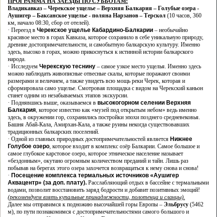
ПРОГРАММА НА ЗАЕЗДЫ ПО СУББОТАМ:
Владикавказ – Черекское ущелье – Верхняя Балкария – Голубые озера -
Аушигер – Баксанское ущелье - поляна Нарзанов – Терскол
(10 часов, 360
км, начало 08:30, сбор от отелей).
·
Переезд в
Черекское ущелье Кабардино-Балкарии
– необычайно
красивое место в горах Кавказа, которое сохранило в себе уникальную природу,
древние достопримечательности, и самобытную балкарскую культуру. Именно
здесь, высоко в горах, можно прикоснуться к истинной истории балкарского
народа.
·
Исследуем
Черекскую теснину
– самое узкое место ущелья. Именно здесь
можно наблюдать живописные отвесные скалы, которые поражают своими
размерами и величием, а также увидеть всю мощь реки Черек, которая и
сформировала само ущелье. Смотровая площадка с видом на Черекский каньон
станет одним из незабываемых этапов экскурсии.
·
Поднявшись выше, оказываемся в
высокогорном селении Верхняя
Балкария
, которое известно как «музей под открытым небом» ведь именно
здесь, в окружении гор, сохранились постройки эпохи позднего средневековья.
Башня Абай-Кала, Амирхан-Кала, а также руины некогда существовавших
традиционных балкарских поселений.
·
Одной из главных природных достопримечательностей является
Нижнее
Голубое озеро
, которое входит в комплекс озёр Балкарии. Самое большое и
самое глубокое карстовое озеро, которое этническое население называет
«бездонным», окутано огромным количеством преданий и тайн. Лишь раз
побывав на берегах этого озера захочется возвращаться к нему снова и снова!
·
Посещение комплекса термальных источников «Аушигер
Аквацентр» (за доп. плату).
Расслабляющий отдых в бассейне с термальными
водами, позволит восстановить заряд бодрости и добавит позитивных эмоций!
(рекомендуем взять купальные принадлежности, полотенца и сланцы).
Далее мы отправимся к подножию высочайшей горы Европы –
Эльбрусу
(5462
м), по пути познакомимся с достопримечательностями самого большого и