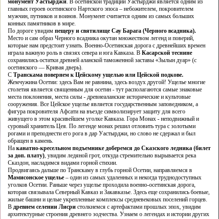
монумент Уастырджи
. В осетинской традиции Уастырджи является одним из
главных героев осетинского Нартского эпоса – небожителем, покровителем
мужчин, путников и воинов. Монумент считается одним из самых больших
конных памятников в мире.
По дороге увидим
пещеру и святилище Сау Барага (Черного всадника).
Место и сам образ Черного всадника окутан множеством легенд и поверий,
которые нам предстоит узнать. Военно-Осетинская дорога с древнейших времен
играла важную роль в связях севера и юга Кавказа. В
Касарской теснине
сохранились остатки древней аланской таможенной заставы «Зылын дуар» (с
осетинского — Кривая дверь).
С
Транскама повернем к Цейскому ущелью или Цейской подкове.
Жемчужина Осетии: здесь Вам не равнина, здесь воздух другой! Ущелье многие
столетия является священным для осетин - тут располагаются самые знаковые
места поклонения, места силы - древнеаланские исторические и культовые
сооружения. Все Цейское ущелье является государственным заповедником, а
фигура покровителя Афсати на въезде символизирует защиту для всего
живущего в этом красивейшем уголке Кавказа. Гора Монах - неподвижный и
суровый хранитель Цея. По легенде монах решил отловить тура с золотыми
рогами и преподнести его рога в дар Уастырджи, но слово не сдержал и был
обращен в камень.
На
канатно-кресельном подъемнике доберемся до Сказского ледника (билет
за доп. плату)
, увидим ледяной грот, откуда стремительно вырывается река
Сказдон, насладимся видами горной стихии.
Продвигаясь дальше по Транскаму в глубь горной Осетии, направляемся в
Мамисонское ущелье
– один из самых удаленных и некогда труднодоступных
уголков Осетии. Раньше через ущелье проходила военно-осетинская дорога,
которая связывала Северный Кавказ и Закавказье. Здесь еще сохранились боевые,
жилые башни и целые укрепленные комплексы средневековых поселений горцев.
В
древнем селении Лисри
столкнемся с артефактами прошлых эпох, увидим
архитектурные строения древнего зодчества. Узнаем о легендах и истории других