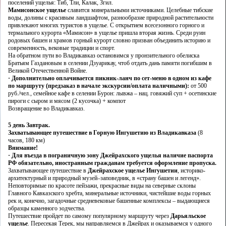
поселений ущелья: Тиб, Тли, Калак, Згил.
Мамисонское ущелье
славится минеральными источниками. Целебные тибские
воды, долины с красивым ландшафтом, разнообразие природной растительности
привлекают многих туристов в ущелье. С открытием всесезонного горного и
термального курорта «Мамисон» в ущелье пришла вторая жизнь. Среди руин
родовых башен и храмов горный курорт словно призван объединить историю и
современность, вековые традиции и спорт.
На обратном пути во Владикавказ остановимся у пронзительного обелиска
Братьям Газдановым в селении Дзуарикау, чтоб отдать дань памяти погибшим в
Великой Отечественной Войне.
·
Дополнительно оплачивается пикник-ланч по сет-меню в одном из кафе
по маршруту (предзаказ в начале экскурсии/оплата наличными):
от
500
руб./чел., семейное кафе в селении Бурон: лывжа – нац. говяжий суп + осетинские
пироги с сыром и мясом (2 кусочка) + компот
Возвращение во Владикавказ.
5 день
Завтрак.
Захватывающее путешествие в Горную Ингушетию из Владикавказа
(8
часов, 180 км)
Внимание!
·
Для въезда в пограничную зону Джейрахского ущелья наличие паспорта
РФ обязательно, иностранным гражданам требуется оформление пропуска.
Захватывающее путешествие в
Джейрахское ущелье Ингушетии
, историко-
архитектурный и природный музей–заповедник, в «страну башен и легенд».
Неповторимые по красоте пейзажи, прекрасные виды на северные склоны
Главного Кавказского хребта, минеральные источники, чистейшие воды горных
рек и, конечно, загадочные средневековые башенные комплексы – выдающиеся
образцы каменного зодчества.
Путешествие пройдет по самому популярному маршруту через
Дарьяльское
ущелье
. Пересекая Терек, мы направляемся в Джейрах и оказываемся у одного