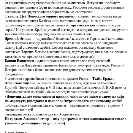
из крупнейших средневековых башенных комплексов. Ингушетия изобилует
башнями, но именно в
Эрзи
их больше всех. Раскроем секреты строительства и
расположения средневековых оборонительных сооружений.
С высоты
Цей-Лоамского горного перевала
откроются великолепные виды
заснеженной вершины Казбека и со смотровой площадки можно сделать
потрясающие фото. Далее направляемся в
Таргимскую котловину
– сердце
горной Ингушетии. Край, окутанный легендами и преданиями предков, погрузит в
таинственную атмосферу родовых башенных комплексов.
Древний Эгикал
— крупнейший башенный комплекс в Таргимской котловине.
Сотни построек некогда могущественного селения рассыпаны по западному
склону Цей-Лоамского хребта. Совсем недалеко, остановка у башенного
комплекса
Таргим
. Четыре высоких башни, подтверждают, что в давние времена
здесь было четыре замка влиятельных ингушских династий.
Башни Вовнушки
– один из самых ярких памятников средневековой
архитектуры Ингушетии, признаны финалистом конкурса «Семь чудес России»!
История сказочных башен овеяна самыми удивительными легендами и
преданиями.
Знакомство с древнейшим христианским храмом России -
Тхаба-Ерды в
Ассинском ущелье
, на правом притоке реки Ассы, недалеко от границы с
Грузией. Построенный еще в VIII веке, изначально был языческий. В XII веке на
фундаменте этой постройки была возведена уже христианская церковь.
·
Дополнительно оплачивается пикник-ланч по сет-меню в одном из кафе
по маршруту (предзаказ в начале экскурсии/оплата наличными):
от 600
руб./чел., кафе в селении Сигале: чапильг - национальная лепешка с творогом +
свежий салат + чай
Завершение экскурсионного дня во Владикавказе.
По средам: Аланский вечер – шоу-программа в этно-национальном стиле с
ужином и дегустацией (за доп. плату).