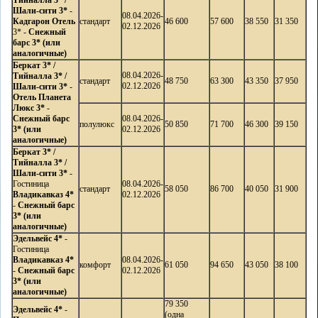
Тийналла 3*
/
Шали-сити 3*
-
08.04.2026-
Кадгарон Отель
стандарт
46 600
57 600
38 550
31 350
02.12.2026
3* -
Снежный
барс 3*
(или
аналогичные)
Беркат 3*
/
08.04.2026-
Тийналла 3*
/
стандарт
48 750
63 300
43 350
37 950
02.12.2026
Шали-сити 3*
-
Отель Планета
Люкс 3*
-
Снежный барс
08.04.2026-
полулюкс
50 850
71 700
46 300
39 150
3*
(или
02.12.2026
аналогичные)
Беркат 3*
/
Тийналла 3*
/
Шали-сити 3*
-
Гостиница
08.04.2026-
стандарт
58 050
86 700
40 050
31 900
Владикавказ 4*
02.12.2026
-
Снежный барс
3*
(или
аналогичные)
Эдельвейс 4*
-
Гостиница
Владикавказ 4*
08.04.2026-
комфорт
61 050
94 650
43 050
38 100
-
Снежный барс
02.12.2026
3*
(или
аналогичные)
79 350
Эдельвейс 4*
-
(одна