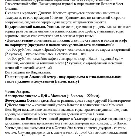
Отечественной войне. Также увидим первый в мире памятник Ленину и бюст
Сталина.
Скальная крепость Дзивгис.
Крепость датируется временами нашествия
Тамерлана, то есть примерно 15 веком. Удивительное по тактической хитрости
сооружение, созданное горцами для защиты от вражеских набегов.
Кадаргаванский каньон.
Уникальное место, где можно увидеть, как за сотни лет
горная река размыла мягкие известняки скалистого хребта, а упавший с горы
огромный валун стал естественным мостиком через каньон.
·
Дополнительно оплачивается пикник-ланч по сет-меню в одном из кафе
по маршруту (предзаказ в начале экскурсии/оплата наличными):
– от 600 руб./чел., кафе «Правый берег»: осетинские пироги с сыром и картошкой
(2 кусочка) + куриный шашлык + свежий салат + чай
– от 600 руб./чел., семейное кафе в Ламардоне: «карчи баш» – куриный суп +
лепешки, жаренные на топленом масле (2 кусочка) с картофельной и сырной
начинкой + свежий салат + чай
Возвращение во Владикавказ.
По пятницам: Аланский вечер - шоу-программа в этно-национальном
стиле с ужином и дегустацией (за доп. плату)
4 день
Завтрак.
Алагирское ущелье – Цей – Мамисон (~ 8 часов, ~ 220 км).
Жемчужины Осетии:
здесь Вам не равнина, здесь воздух другой! Неповторимое
Цейское ущелье
– красивейший уголок Кавказа и величественный Мамисон.
День будет насыщен впечатлениями: высокие горы, красочные ущелья, ледники,
водопады и знаковые места притяжения древней истории Осетии.
Двигаясь по Военно-Осетинской дороге в Алагирском ущелье
, справа по ходу
движения, внимание привлекает могучая скульптурная композиция. Это Ныхас
Уастырджи, как называют его в Осетии. Это место является дзуаром - святым
местом. Скульптура крепится к скале и весит 28 тонн! Святилище и наскальный