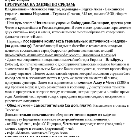
6 день
Завтрак.
ПРОГРАММА НА ЗАЕЗДЫ ПО СРЕДАМ:
Владикавказ – Чегемское ущелье, водопады – Гедуко Аква - Баксанское
ущелье - поляна Нарзанов – Терскол
(9 часов, 315 км, начало 08:30, сбор от
отелей).
·
Наш путь лежит в
Чегемское ущелье Кабардино-Балкарии
, царство реки
Чегем и красивейших в России водопадов. В этом месте произошло переплетение
двух стихий — воды и камня, которые вместе смогли образовать совершенно
фантастические пейзажи.
·
Переезд и
посещение комплекса термальных источников «Гедуко»
(за доп. плату)
. Расслабляющий отдых в бассейне с термальными водами,
позволит восстановить заряд бодрости и добавит позитивных эмоций!
(рекомендуем взять купальные принадлежности, полотенца и сланцы)
·
Далее мы отправимся к подножию высочайшей горы Европы –
Эльбрусу
(5462 м), по пути познакомимся с достопримечательностями самого большого и
знаменитого на Центральном Кавказе Баксанского ущелья, посетим красивейшую
Поляну нарзанов. Попьем живительный нарзан, который мощными струями бьет
из-под земли в нескольких местах и здесь же заглянем на местный рынок,
прикупить сувениры. Затем мы поднимемся к
полянам Азау и Чегет
(2300 м
над уровнем моря) и здесь разместимся в гостинице. До наступления темноты
можно прогуляться по тропе между полянами, которая прекрасна в любое время
года. Хвойный лес, горный воздух, природные нарзаны создают настроение и
укрепляют иммунитет.
·
Обед и ужин – самостоятельно (за доп. плату).
Размещение в отелях в
Терсколе.
Дополнительно оплачивается обед по сет-меню в одном из кафе по
маршруту (предзаказ в начале экскурсии/оплата наличными):
- от 550 руб./чел., кафе «У Индиры», Чегемские водопады: плов (говядина) +
хычин с сыром и зеленью (картошкой) + чай
- кафе «Мангал» комплекса Гедуко Аква