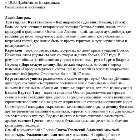
~ 19:00 Прибытие во Владикавказ.
Размещение в гостиницах.
3 день
Завтрак.
Три ущелья: Куртатинское – Кармадонское - Даргавс (8 часов, 120 км).
Большое путешествие в историческое прошлое Осетии-Алании, знакомство с
культурой и традициями. Осетия или Алания – край, где царит дух свободы, где
вершины до небес чередуются с живописными ущельями, где с объятиями
встречают гостей, где можно быть не просто туристом, а путешественником и
исследователем!
Кармадон
– одно из самых узких и суровых по своей красоте ущелий Осетии.
Печальная слава ущелья связана со сходом ледника Колка в 2002 году. В
результате обвала погибли жители ущелья и съемочная группа Сергея Бодрова.
Переезд в
Даргавскую долину.
Даргавский некрополь, который в народе
называют «Городом мертвых», состоящий из более 90 склеповых сооружений
оригинальной формы. Сторожевые башни 16-17 веков.
Куртатинское ущелье
расположено в самом центре горной Осетии. До наших
дней здесь сохранились старинные осетинские села с фамильными, боевыми,
жилыми и сигнальными башнями, пещерные укрепления, культовые сооружения.
Башня Курта и Тага
– один из символов Осетии, расположена на вершине
скалы в месте схождения трех ущелий. В средние века башня носила важнейшее
стратегическое значение в защите от неприятеля и в сплочении осетинских родов.
Со смотровой площадки открываются захватывающие виды на
долину Фиагдон
,
другие фамильные башенные комплексы, террасы, отвоеванные у гор для посадок
земледельческих культур. Вдалеке на склоне можно отчетливо рассмотреть
древнее
селение Цмити
- территория буквально усыпана десятками объектов
культурного наследия.
Самый высокогорный в России
Свято-Успенский Аланский мужской
монастырь. Фиагдонские памятники:
у памятника «Скорбящий конь»
вспомним воинов-куртатинцев, отдавших жизнь за Родину в Великой