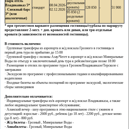
Парк отель
двуспальная
Владикавказ 5*
08.04.2026-
кровать)
стандарт
128 850
-
51 900
-
Снежный барс
02.12.2026
95 850 (2
3*
(или
раздельные
аналогичные)
кровати)
* при трехместном варианте размещения гостиницы/турбазы по маршруту
предоставляют 2-мест. + доп. кровать или диван, или три отдельные
кровати (в зависимости от возможностей гостиницы).
В стоимость включено:
· Групповые трансферы из аэропорта и ж/д вокзала Грозного в гостиницы в
первый день тура по прибытию до 15:00
· Групповой трансфер с поляны Азау/Чегет в аэропорт и ж/д вокзал Минеральные
Воды по отъезду в заключительный день тура к рейсам/поездам позже 18:00
· Размещение в отелях по программе тура в Грозном/Владикавказе/Терсколе с
завтраками
· Экскурсии по программе с профессиональными гидами и квалифицированными
водителями
· Входные билеты на объекты посещений по программе экскурсий, экологические
сборы заповедников
Дополнительно оплачивается:
· Индивидуальные трансферы из/в аэропорт и ж/д вокзал Владикавказа, а также
любое индивидуальное транспортное обслуживание;
· Аланский вечер - шоу-программа в этно-национальном стиле с ужином и
дегустацией: взрослые - 2600 руб., ребенок (до 18 лет) - 2200 руб., детское меню
(до 8 лет) - 800 руб.
·
Ж/д билеты
- Грозный , Минеральные Воды -
·
Авиабилеты
- Грозный, Минеральные Воды