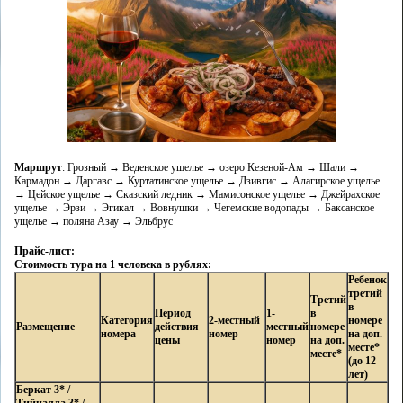
Маршрут
: Грозный → Веденское ущелье → озеро Кезеной-Ам → Шали →
Кармадон → Даргавс → Куртатинское ущелье → Дзивгис → Алагирское ущелье
→ Цейское ущелье → Сказский ледник → Мамисонское ущелье → Джейрахское
ущелье → Эрзи → Эгикал → Вовнушки → Чегемские водопады → Баксанское
ущелье → поляна Азау → Эльбрус
Прайс-лист:
Стоимость тура на 1 человека в рублях:
Ребенок
третий
Третий
в
Период
1-
в
Категория
2-местный
номере
Размещение
действия
местный
номере
номера
номер
на доп.
цены
номер
на доп.
месте*
месте*
(до 12
лет)
Беркат 3*
/