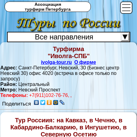
Ассоциация
турфирм Петербурга
Все направления
Турфирма
С
"Иволга-СПБ"
ivolga-tour.ru
О фирме
Адрес:
Санкт-Петербург, Невский, 30 (Бизнес центр
Невский 30) офис 4020 (встреча в офисе только по
запросу)
Район:
Центральный
Метро:
Невский Проспект
Телефоны:
+7(911)102-76-76, ,
Поделиться
Тур Россиия: на Кавказ, в Чечню, в
Кабардино-Балкарию, в Ингушетию, в
Северную Осетию