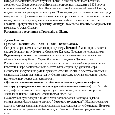
которая издали напоминает хрупкий цветок, а вблизи восхищает величием
архитектуры. Храм Архангела Михаила, построенный казаками в 1868 году и
восстановленный после войны. Посетим высотный комплекс «Грозный-Сити», с
подъемом на панорамную площадку на 33 этаже, откуда открывается вид на город
и окрестности. Цветочный парк у комплекса «Грозный-Сити», так же известный в
народе как «Парк чудес», является одним из наиболее популярных мест в
Грозном. Прогуляемся по проспекту Махмуда Эсамбаева, посетим мемориальный
комплекс «Аллея Славы».
Размещение в гостинице г. Грозный / г. Шали.
2 день
Завтрак.
Грозный - Кезеной Ам – Хой – Шали – Владикавказ.
Сегодня направляемся к высокогорному
озеру Кезеной-Ам
, которое является
самым большим и глубоким на Северном Кавказе. Проедем по живописному
Веденскому ущелью
и остановимся у памятника знаменитому чеченскому
абреку Зелимхану близ с. Харачой и горного родника «Девичья коса».
Раскинувшееся среди горных степей и скал озеро Кезеной-Ам поражает своей
красотой. Озеро расположено на высоте 1869 метров над уровнем моря.
Небольшая экскурсия на руины древнего селения «Хой», с осмотром боевых и
сигнальных башен, нависших над глубоким ущельем, арочные строения горцев,
искусственных террас для земледелия.
·
Дополнительно оплачивается обед по сет-меню в одном из кафе по
маршруту (предзаказ в начале экскурсии/оплата наличными):
от 650 руб./
чел., кафе «Париж» в Шали: шурпа (суп с говядиной), лепешки с творогом
«чепалг» и тыквой «хингал», свежий салат, хлеб, чай
На обратном пути заедем в
Шали
, чтоб полюбоваться на новую недавно
открывшуюся белоснежную
мечеть "Гордость мусульман"
. Над возведением
храма трудились специально приглашенные архитекторы из Узбекистана. Поэтому
новая мечеть построена в необычном для Северного Кавказа среднеазиатском
стиле.