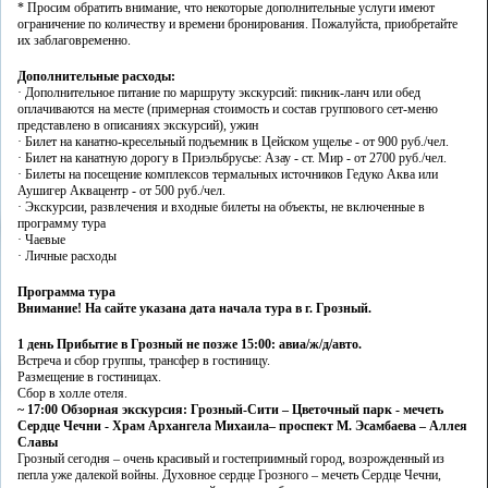
* Просим обратить внимание, что некоторые дополнительные услуги имеют
ограничение по количеству и времени бронирования. Пожалуйста, приобретайте
их заблаговременно.
Дополнительные расходы:
· Дополнительное питание по маршруту экскурсий: пикник-ланч или обед
оплачиваются на месте (примерная стоимость и состав группового сет-меню
представлено в описаниях экскурсий), ужин
· Билет на канатно-кресельный подъемник в Цейском ущелье - от 900 руб./чел.
· Билет на канатную дорогу в Приэльбрусье: Азау - ст. Мир - от 2700 руб./чел.
· Билеты на посещение комплексов термальных источников Гедуко Аква или
Аушигер Аквацентр - от 500 руб./чел.
· Экскурсии, развлечения и входные билеты на объекты, не включенные в
программу тура
· Чаевые
· Личные расходы
Программа тура
Внимание! На сайте указана дата начала тура в г. Грозный.
1 день
Прибытие в Грозный не позже 15:00: авиа/ж/д/авто.
Встреча и сбор группы, трансфер в гостиницу.
Размещение в гостиницах.
Сбор в холле отеля.
~ 17:00 Обзорная экскурсия: Грозный-Сити – Цветочный парк - мечеть
Сердце Чечни - Храм Архангела Михаила– проспект М. Эсамбаева – Аллея
Славы
Грозный сегодня – очень красивый и гостеприимный город, возрожденный из
пепла уже далекой войны. Духовное сердце Грозного – мечеть Сердце Чечни,