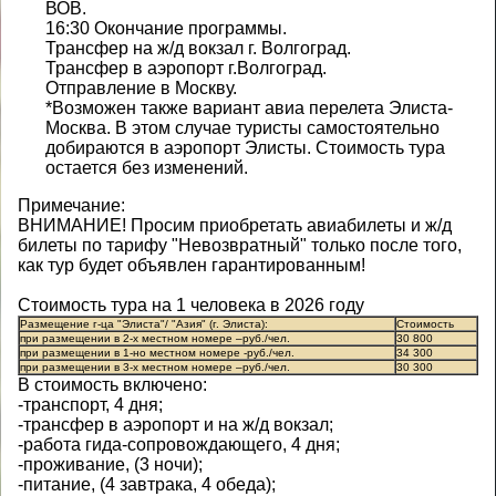
ВОВ.
16:30 Окончание программы.
Трансфер на ж/д вокзал г. Волгоград.
Трансфер в аэропорт г.Волгоград.
Отправление в Москву.
*Возможен также вариант авиа перелета Элиста-
Москва. В этом случае туристы самостоятельно
добираются в аэропорт Элисты. Стоимость тура
остается без изменений.
Примечание:
ВНИМАНИЕ! Просим приобретать авиабилеты и ж/д
билеты по тарифу "Невозвратный" только после того,
как тур будет объявлен гарантированным!
Стоимость тура на 1 человека в 2026 году
Размещение г-ца "Элиста"/ "Азия" (г. Элиста):
Стоимость
при размещении в 2-х местном номере –руб./чел.
30 800
при размещении в 1-но местном номере -руб./чел.
34 300
при размещении в 3-х местном номере –руб./чел.
30 300
В стоимость включено:
-транспорт, 4 дня;
-трансфер в аэропорт и на ж/д вокзал;
-работа гида-сопровождающего, 4 дня;
-проживание, (3 ночи);
-питание, (4 завтрака, 4 обеда);