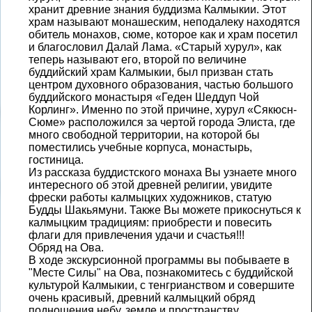
хранит древние знания буддизма Калмыкии. Этот
храм называют монашеским, неподалеку находятся
обитель монахов, сюме, которое как и храм посетил
и благословил Далай Лама. «Старый хурул», как
теперь называют его, второй по величине
буддийский храм Калмыкии, был призван стать
центром духовного образования, частью большого
буддийского монастыря «Геден Шеддуп Чой
Корлинг». Именно по этой причине, хурул «Сякюсн-
Сюме» расположился за чертой города Элиста, где
много свободной территории, на которой бы
поместились учебные корпуса, монастырь,
гостиница.
Из рассказа буддистского монаха Вы узнаете много
интересного об этой древней религии, увидите
фрески работы калмыцких художников, статую
Будды Шакьямуни. Также Вы можете прикоснуться к
калмыцким традициям: приобрести и повесить
флаги для привлечения удачи и счастья!!!
Обряд на Ова.
В ходе экскурсионной программы вы побываете в
"Месте Силы" на Ова, познакомитесь с буддийской
культурой Калмыкии, с тенгрианством и совершите
очень красивый, древний калмыцкий обряд
подношения небу, земле и пространству.