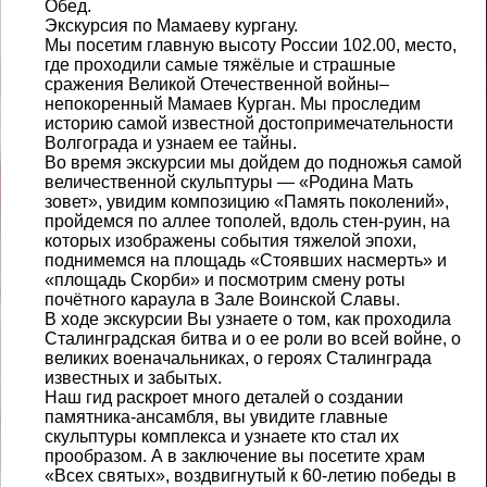
Обед.
Экскурсия по Мамаеву кургану.
Мы посетим главную высоту России 102.00, место,
где проходили самые тяжёлые и страшные
сражения Великой Отечественной войны–
непокоренный Мамаев Курган. Мы проследим
историю самой известной достопримечательности
Волгограда и узнаем ее тайны.
Во время экскурсии мы дойдем до подножья самой
величественной скульптуры — «Родина Мать
зовет», увидим композицию «Память поколений»,
пройдемся по аллее тополей, вдоль стен-руин, на
которых изображены события тяжелой эпохи,
поднимемся на площадь «Стоявших насмерть» и
«площадь Скорби» и посмотрим смену роты
почётного караула в Зале Воинской Славы.
В ходе экскурсии Вы узнаете о том, как проходила
Сталинградская битва и о ее роли во всей войне, о
великих военачальниках, о героях Сталинграда
известных и забытых.
Наш гид раскроет много деталей о создании
памятника-ансамбля, вы увидите главные
скульптуры комплекса и узнаете кто стал их
прообразом. А в заключение вы посетите храм
«Всех святых», воздвигнутый к 60-летию победы в