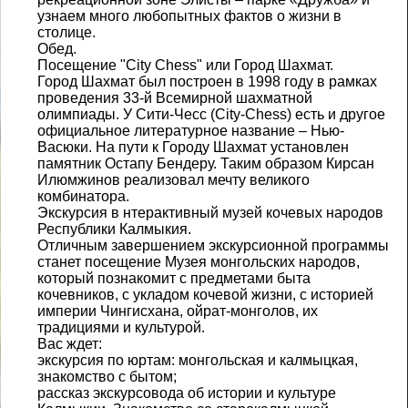
узнаем много любопытных фактов о жизни в
столице.
Обед.
Посещение "City Chess" или Город Шахмат.
Город Шахмат был построен в 1998 году в рамках
проведения 33-й Всемирной шахматной
олимпиады. У Сити-Чесс (City-Chess) есть и другое
официальное литературное название – Нью-
Васюки. На пути к Городу Шахмат установлен
памятник Остапу Бендеру. Таким образом Кирсан
Илюмжинов реализовал мечту великого
комбинатора.
Экскурсия в нтерактивный музей кочевых народов
Республики Калмыкия.
Отличным завершением экскурсионной программы
станет посещение Музея монгольских народов,
который познакомит с предметами быта
кочевников, с укладом кочевой жизни, с историей
империи Чингисхана, ойрат-монголов, их
традициями и культурой.
Вас ждет:
экскурсия по юртам: монгольская и калмыцкая,
знакомство с бытом;
рассказ экскурсовода об истории и культуре