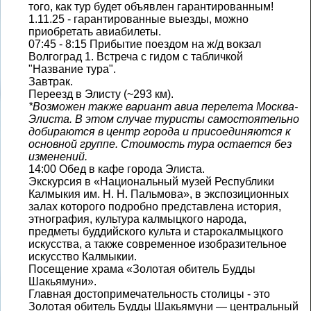
того, как тур будет объявлен гарантированным!
1.11.25 - гарантированные выезды, можно
приобретать авиабилеты.
07:45 - 8:15 Прибытие поездом на ж/д вокзал
Волгоград 1. Встреча с гидом с табличкой
"Название тура".
Завтрак.
Переезд в Элисту (~293 км).
*Возможен также вариант авиа перелета Москва-
Элиста. В этом случае туристы самостоятельно
добираются в центр города и присоединяются к
основной группе. Стоимость тура остается без
изменений.
14:00 Обед в кафе города Элиста.
Экскурсия в «Национальный музей Республики
Калмыкия им. Н. Н. Пальмова», в экспозиционных
залах которого подробно представлена история,
этнография, культура калмыцкого народа,
предметы буддийского культа и старокалмыцкого
искусства, а также современное изобразительное
искусство Калмыкии.
Посещение храма «Золотая обитель Будды
Шакьямуни».
Главная достопримечательность столицы - это
Золотая обитель Будды Шакьямуни — центральный