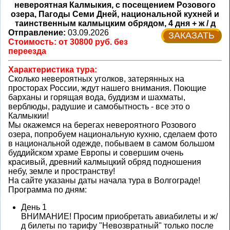
невероятная Калмыкия, с посещением Розового
озера, Пагоды Семи Дней, национальной кухней и
таинственным калмыцким обрядом, 4 дня + ж / д
Отправление:
03.09.2026
ЗАКАЗАТЬ
Стоимость: от 30800 руб. без
переезда
Характеристика тура:
Сколько невероятных уголков, затерянных на
просторах России, ждут нашего внимания. Поющие
барханы и горящая вода, буддизм и шахматы,
верблюды, радушие и самобытность - все это о
Калмыкии!
Мы окажемся на берегах невероятного Розового
озера, попробуем национальную кухню, сделаем фото
в национальной одежде, побываем в самом большом
буддийском храме Европы и совершим очень
красивый, древний калмыцкий обряд подношения
небу, земле и пространству!
На сайте указаны даты начала тура в Волгограде!
Программа по дням:
День 1
ВНИМАНИЕ! Просим приобретать авиабилеты и ж/
д билеты по тарифу "Невозвратный" только после