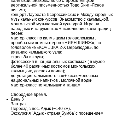
Калмыкии. Знакомство со старокалмыцкой
вертикальной письменностью Тодо Бичг -Ясное
письмо;
концерт Лауреата Всероссийских и Международных
музыкальных конкурсов. Знакомство с калмыцкой,
монгольской музыкальной культурой. Игра на
народных инструментах + исполнение калм традиц
песен;
мастер класс по калмыцким головоломкам ,
прообразам компьютеров «НЯРН ШИНЖ», по
головоломке «КОЧЕВКА 2-Х Верблюдов», по
вязанию калмыцкого узла;
стрельба из лука;
фотосессия в национальных костюмах ( в музее
более 40 различных костюмов монгольских,
калмыцких, доспехи воина);
дегустация калмыцкого чая+ кисломолочных
национальных напитков , молочной водки;
мастер-класс по калмыцким танцам.
Свободное время.
День 3
Завтрак.
Переезд в пос. Адык (~140 км).
Экскурсия "Адык - страна Бумба"с посещением