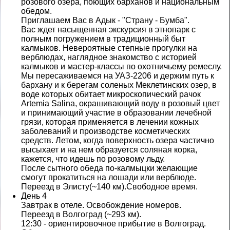
розового озера, поющих барханов и национальным
обедом.
Приглашаем Вас в Адык - "Страну - Бумба".
Вас ждет насыщенная экскурсия в этнопарк с
полным погружением в традиционный быт
калмыков. Невероятные степные прогулки на
верблюдах, наглядное знакомство с историей
калмыков и мастер-классы по охотничьему ремеслу.
Мы пересаживаемся на УАЗ-2206 и держим путь к
бархану и к берегам соленых Меклетинских озер, в
воде которых обитает микроскопический рачок
Artemia Salina, окрашивающий воду в розовый цвет
и принимающий участие в образовании лечебной
грязи, которая применяется в лечении кожных
заболеваний и производстве косметических
средств. Летом, когда поверхность озера частично
высыхает и на нем образуется соляная корка,
кажется, что идешь по розовому льду.
После сытного обеда по-калмыцки желающие
смогут прокатиться на лошади или верблюде.
Переезд в Элисту(~140 км).Свободное время.
День 4
Завтрак в отеле. Освобождение номеров.
Переезд в Волгоград (~293 км).
12:30 - ориентировочное прибытие в Волгоград.