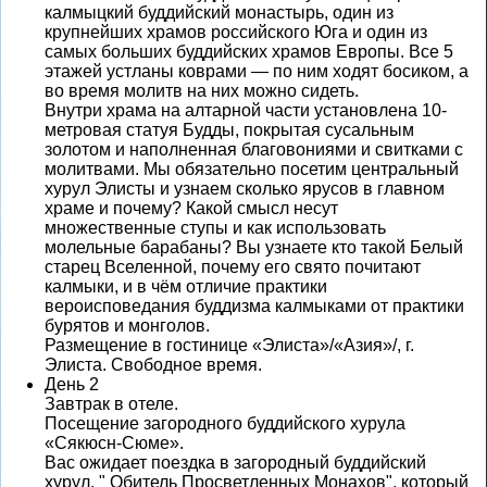
калмыцкий буддийский монастырь, один из
крупнейших храмов российского Юга и один из
самых больших буддийских храмов Европы. Все 5
этажей устланы коврами — по ним ходят босиком, а
во время молитв на них можно сидеть.
Внутри храма на алтарной части установлена 10-
метровая статуя Будды, покрытая сусальным
золотом и наполненная благовониями и свитками с
молитвами. Мы обязательно посетим центральный
хурул Элисты и узнаем сколько ярусов в главном
храме и почему? Какой смысл несут
множественные ступы и как использовать
молельные барабаны? Вы узнаете кто такой Белый
старец Вселенной, почему его свято почитают
калмыки, и в чём отличие практики
вероисповедания буддизма калмыками от практики
бурятов и монголов.
Размещение в гостинице «Элиста»/«Азия»/, г.
Элиста. Свободное время.
День 2
Завтрак в отеле.
Посещение загородного буддийского хурула
«Сякюсн-Сюме».
Вас ожидает поездка в загородный буддийский
хурул, " Обитель Просветленных Монахов", который