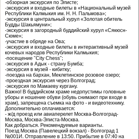
-обзорная экскурсия по Элисте;
-экскурсия и входные билеты в «Национальный музей
Республики Калмыкия им. Н. Н. Пальмова»;
-экскурсия в центральный хурул «Золотая обитель
Будды Шакьямуни»;
-экскурсия в загородный буддийский хурул «Сякюсн-
Сюме»;
-участие в обряде на Ова;
-экскурсия и входные билеты в интерактивный музей
кочевых народов Республики Калмыкия;
-посещение "City Chess";
-экскурсия в Адык - страну Бумба;
-экскурсия в музей - кибитку;
-поездка на бархан, Меклетинское розовое озеро;
-проездная экскурсия через Волгоград;
-экскурсия по Мамаеву кургану.
Важно! В буддийском храме недопустимы головные
уборы и ношение обуви (обувь снимают при входе в
храм), запрещена съемка на фото - и видеотехнику.
Дополнительно оплачивается:
- ж/д проезд или авиаперелет Москва-Волгоград-
Москва, Москва-Элиста-Москва.
Как добраться. Рекомендуемые варианты.
Поезд Москва (Павелецкий вокзал) - Волгоград 1
№001И. Отправление в 13:50. Прибытие в 07:40 на