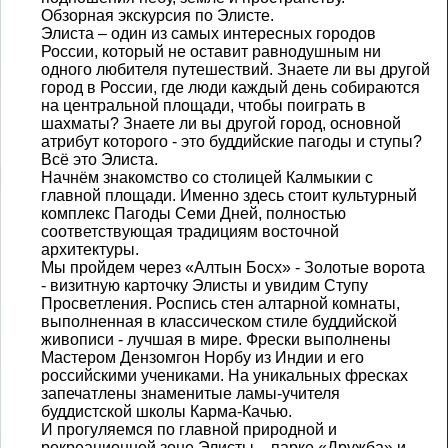
Обзорная экскурсия по Элисте.
Элиста – один из самых интересных городов
России, который не оставит равнодушным ни
одного любителя путешествий. Знаете ли вы другой
город в России, где люди каждый день собираются
на центральной площади, чтобы поиграть в
шахматы? Знаете ли вы другой город, основной
атрибут которого - это буддийские пагоды и ступы?
Всё это Элиста.
Начнём знакомство со столицей Калмыкии с
главной площади. Именно здесь стоит культурный
комплекс Пагоды Семи Дней, полностью
соответствующая традициям восточной
архитектуры.
Мы пройдем через «Алтын Босх» - Золотые ворота
- визитную карточку Элисты и увидим Ступу
Просветления. Роспись стен алтарной комнаты,
выполненная в классическом стиле буддийской
живописи - лучшая в мире. Фрески выполнены
Мастером Дензомгон Норбу из Индии и его
российскими учениками. На уникальных фресках
запечатлены знаменитые ламы-учителя
буддистской школы Карма-Качью.
И прогуляемся по главной природной и
рекреационной зоне Элисты – парке «Дружба» и