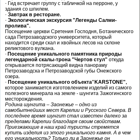
·
Гид встречает группу с табличкой на перроне, у
здания со шпилем.
·
Завтрак в ресторане.
·
Экологическая экскурсия "Легенды Салми-
пролива".
Посещение церкви Сретения Господня, Ботанического
сада Петрозаводского университета, который
находится среди скал и хвойных лесов на склоне
реликтового вулкана.
·
Посещение уникального памятника природы
легендарной скалы-трона "Чертов стул"
откуда
открывается потрясающий видна панораму
Петрозаводска и Петрозаводской губы Онежского
озера.
·
Посещение уникального
объекта
"
KARSTONE
",
которое занимается изготовлением изделий из самого
полезного минерала на земле - шунгита Зажогинского
месторождения.
Родина шунгита – Заонежье – одно из
самобытнейших мест Карелии и Русского Севера. В
последнее время шунгит стал известен далеко за
пределами Карелии благодаря своим свойствам.
Приезжающие в наш край туристы стремятся
купить изделия из этого уникального камня. А в чем
его уникальность? Только ли в Заонежье он