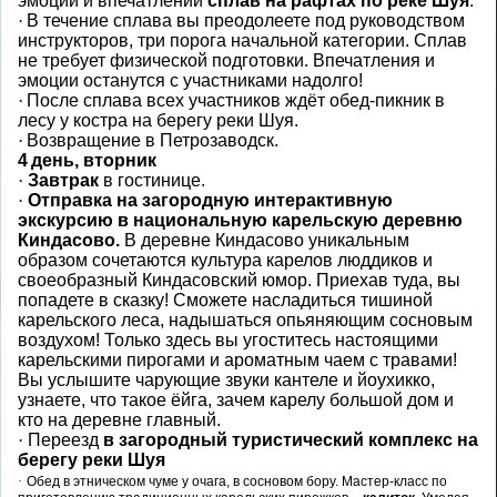
эмоций и впечатлений
сплав на рафтах по реке Шуя
.
·
В течение сплава вы преодолеете под руководством
инструкторов, три порога начальной категории. Сплав
не требует физической подготовки. Впечатления и
эмоции останутся с участниками надолго!
·
После сплава всех участников ждёт обед-пикник в
лесу у костра на берегу реки Шуя.
·
Возвращение в Петрозаводск.
4
день, вторник
·
Завтрак
в гостинице.
·
Отправка на загородную интерактивную
экскурсию в национальную карельскую деревню
Киндасово.
В деревне Киндасово уникальным
образом сочетаются культура карелов люддиков и
своеобразный Киндасовский юмор. Приехав туда, вы
попадете в сказку! Сможете насладиться тишиной
карельского леса, надышаться опьяняющим сосновым
воздухом! Только здесь вы угоститесь настоящими
карельскими пирогами и ароматным чаем с травами!
Вы услышите чарующие звуки кантеле и йоухикко,
узнаете, что такое ёйга, зачем карелу большой дом и
кто на деревне главный.
·
Переезд
в загородный туристический комплекс на
берегу реки Шуя
·
Обед в этническом чуме
у очага, в сосновом бору.
Мастер-класс
по