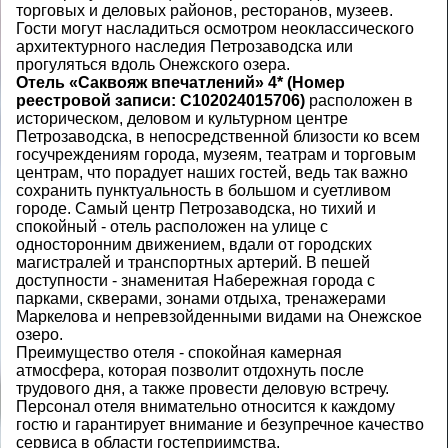
торговых и деловых районов, ресторанов, музеев.
Гости могут насладиться осмотром неоклассического
архитектурного наследия Петрозаводска или
прогуляться вдоль Онежского озера.
Отель «Саквояж впечатлений» 4*
(Номер
реестровой записи:
С102024015706)
расположен в
историческом, деловом и культурном центре
Петрозаводска, в непосредственной близости ко всем
госучреждениям города, музеям, театрам и торговым
центрам, что порадует наших гостей, ведь так важно
сохранить пунктуальность в большом и суетливом
городе. Самый центр Петрозаводска, но тихий и
спокойный - отель расположен на улице с
односторонним движением, вдали от городских
магистралей и транспортных артерий. В пешей
доступности - знаменитая Набережная города с
парками, скверами, зонами отдыха, тренажерами
Маркелова и непревзойденными видами на Онежское
озеро.
Преимущество отеля - спокойная камерная
атмосфера, которая позволит отдохнуть после
трудового дня, а также провести деловую встречу.
Персонал отеля внимательно относится к каждому
гостю и гарантирует внимание и безупречное качество
сервиса в области гостеприимства.