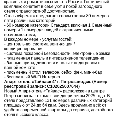
красивых и романтичных мест в России. Гостиничный
комплекс сочетает в себе уют и покой загородного
отеля с транспортной доступностью.
Отель «Фрегат» предлагает своим гостям 80 номеров
пяти различных категорий:
- 60 номеров категории Стандарт, включая 1 Семейный
номер и 1 номер для людей с ограниченными
возможностями;
В каждом номере к услугам гостей:
- центральная система вентиляции /
кондиционирования
- система пожарной безопасности, электронные замки
- плазменная панель и интерактивное телевидение
- банные принадлежности и полы с подогревом в
ванной комнате
- письменный стол, телефон, сейф, фен, мини-бар
- бесплатный Wi-Fi Интернет
Апарт-отель «Тайвас» 4* г. Петрозаводск.
(Номер
реестровой записи:
С102025007644
)
Новый Апарт-отель «Тайвас» расположен в центре
Петрозаводска, открыл свои двери летом 2025 года. В
отеле представлено 131 номеров различных категорий
площадью от 24 до 64 кв.м. Здесь продумано всё: от
удобств современной квартиры до сервиса, достойного
отеля высокого класса.