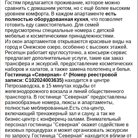
Гостям предлагается проживание, которое можно
сравнить с домашним уютом, но с ещё более высоким
уровнем комфорта. В каждом апартаменте
есть
полностью оборудованная кухня
, что позволяет
готовить еду самостоятельно. Для семей
предусмотрены специальные номера с детской
мебелью и косметическими принадлежностями.
Из окон апартаментов открываются красивые виды на
город и Онежское озеро, особенно с высоких этажей.
Ресепшн работает круглосуточно, а консьерж-сервис
предлагает дополнительные услуги, такие как заказ
трансфера и экскурсий, предоставление косметических
наборов и халатов, а также замена полотенец и белья.
Гостиница «Северная
» 4*
(Номер реестровой
записи: С102024003635)
находится в центре
Петрозаводска, в 15 минутах ходьбы от
железнодорожного вокзала и линий общественного
транспорта. В гостинице "Северная" предоставлены
разнообразные номера, люксы и апартаменты,
полностью меблированные.Есть спа-центр,
включающий тренажерный зал и сауну, а так же
бизнес-центр с конференц-залами. Внимательный
персонал гостиницы "Северная" окажет содействие в
визовых процедурах и может организовать экскурсии
по запросу. Гостиница "Северная" находится вблизи от