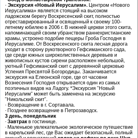
·
Экскурсия «Новый Иерусалим».
Центром «Нового
Иерусалима» является стоящий на высоком
ладожском берегу Воскресенский скит, полностью
отреставрированный и освященный к своему 100-
летнему юбилею в 2006 г. В нижней церкви этого скита,
напоминающей своим убранством раннехристианские
храмы, устроено подобие пещеры Гроба Господня в
Иерусалиме. От Воскресенского скита лесная дорога
уходит в сторону рукотворного Гефсиманского сада,
где среди южных широколиственных деревьев и
живописных кустов сирени расположен небольшой,
уютный Гефсиманский скит с деревянной церковью
Успения Пресвятой Богородицы. Заканчивается
экскурсия на Елеонской горе, где от часовни
Вознесения Господня открывается один из самых
поэтичных видов на Ладогу. *Экскурсия "Новый
Иерусалим" может быть заменена на экскурсию
"Никольский скит".
·
Возвращение в г. Сортавала.
·
Позднее возвращение в Петрозаводск.
3 день, понедельник
·
Завтрак
в гостинице.
·
Маленькое увлекательное экологическое путешествие
в карельский лес, где Вас ожидает безопасный, полный