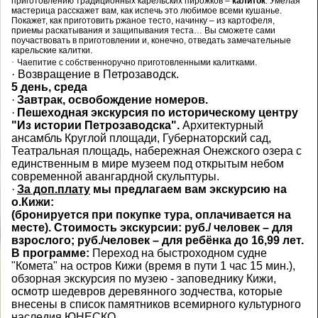
приготовлению традиционных карельских пирожков –
калиток
. Умелая
мастерица расскажет вам, как испечь это любимое всеми кушанье.
Покажет, как приготовить ржаное тесто, начинку – из картофеля,
приемы раскатывания и защипывания теста… Вы сможете сами
поучаствовать в приготовлении и, конечно, отведать замечательные
карельские калитки.
·
Чаепитие с собственноручно приготовленными калитками.
·
Возвращение в Петрозаводск.
5 день, среда
·
Завтрак, освобождение номеров.
·
Пешеходная экскурсия по историческому центру
"Из истории Петрозаводска".
Архитектурный
ансамбль Круглой площади, Губернаторский сад,
Театральная площадь, набережная Онежского озера с
единственным в мире музеем под открытым небом
современной авангардной скульптуры.
·
За доп.плату
мы предлагаем вам экскурсию на
о.Кижи:
(бронируется при покупке тура, оплачивается на
месте). Стоимость экскурсии: руб./ человек – для
взрослого; руб./человек – для ребёнка до 16,99 лет.
В программе:
Переход на быстроходном судне
"Комета" на
остров Кижи
(время в пути 1 час 15 мин.),
обзорная экскурсия по музею - заповеднику Кижи,
осмотр шедевров деревянного зодчества, которые
внесены в список памятников всемирного культурного
наследия ЮНЕСКО.