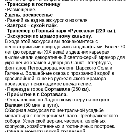
·
Трансфер в гостиницу
.
·
Размещение.
2 день, воскресенье
·
Ранний выезд на экскурсию из отеля
·
Завтрак
– сухой паёк.
·
Трансфер в Горный парк «Рускеала» (220 км.).
·
Экскурсия по мраморному каньону
.
В ходе этой экскурсии вы познакомитесь с
неповторимыми природными ландшафтами. Более 70
лет (до середины ХIХ века) в здешних карьерах
выламывали декоративный светло-серый мрамор для
украшения храмов и дворцов Санкт-Петербурга,
фонтанов Петродворца, колонн Царского Села и
Гатчины. Волшебные озера с прозрачной водой в
красивейшей чаше из рускеальского мрамора
произведут неизгладимое впечатление.
·
Переезд в город
Сортавала
(250 км).
·
Прибытие в г. Сортавала.
·
Отправление по Ладожскому озеру на
остров
Валаам
(50 мин. в пути).
Обзорная экскурсия по центральной усадьбе
монастыря с посещением Спасо-Преображенского
собора, Успенской церкви, часовен, келейных
корпусов, хозяйственных и гостиничных построек.
·
Обед в монастырской трапезной.