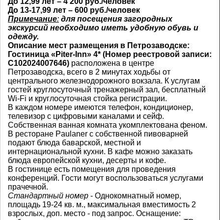
До 12,99 лет – 4 200 руб./человек
До 13-17,99 лет – 600 руб./человек
Примечание
:
для посещения загородных
экскурсий
необходимо иметь
удобную обувь и
одежду.
Описание мест размещения в Петрозаводске:
Гостиница «Piter-Inn» 4*
(Номер реестровой записи:
С102024007646)
расположена в центре
Петрозаводска, всего в 2 минутах ходьбы от
центрального железнодорожного вокзала. К услугам
гостей круглосуточный тренажерный зал, бесплатный
Wi-Fi и круглосуточная стойка регистрации.
В каждом номере имеются телефон, кондиционер,
телевизор с цифровыми каналами и сейф.
Собственная ванная комната укомплектована феном.
В ресторане Paulaner с собственной пивоварней
подают блюда баварской, местной и
интернациональной кухни. В кафе можно заказать
блюда европейской кухни, десерты и кофе.
В гостинице есть помещения для проведения
конференций. Гости могут воспользоваться услугами
прачечной.
Стандартный номер
- Однокомнатный номер,
площадь 19-24 кв. м., максимальная вместимость 2
взрослых, доп. место - под запрос. Оснащение: