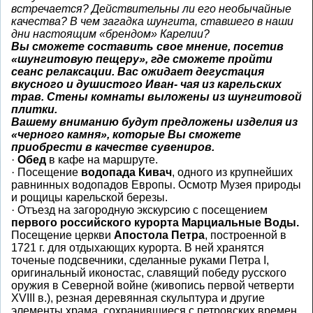
встречается? Действительны ли его необычайные
качества? В чем загадка шунгита, ставшего в наши
дни настоящим «брендом» Карелии?
Вы сможете составить свое мнение, посетив
«шунгитовую пещеру», где сможете пройти
сеанс релаксации. Вас ожидает дегустация
вкусного и душистого Иван- чая из карельских
трав.
Стены комнаты выложены из шунгитовой
плитки.
Вашему вниманию будут предложены изделия из
«черного камня», которые Вы сможете
приобрести в качестве сувениров.
·
Обед
в кафе на маршруте.
·
Посещение
водопада Кивач
, одного из крупнейших
равнинных водопадов Европы. Осмотр Музея природы
и рощицы карельской березы.
·
Отъезд на загородную экскурсию с посещением
первого российского курорта Марциальные Воды.
Посещение церкви
Апостола Петра
, построенной в
1721 г
. для отдыхающих курорта. В ней хранятся
точеные подсвечники, сделанные руками Петра I,
оригинальный иконостас, славящий победу русского
оружия в Северной войне (живопись первой четверти
XVIII в.), резная деревянная скульптура и другие
элементы храма, сохранившиеся с петровских времен.