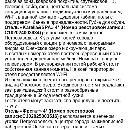
рабочая зона, ковровое покрытие, спутниковое ТВ,
телефон, сейф, фен, центральная система
кондиционирования с индивидуальным управлением,
Wi-Fi, в ванной комнате - душевая кабина, полы с
подогревом, банные принадлежности. Губка для обуви.
Отель «Karelia&SPA» 4* (Номер реестровой записи:
С102024003934)
расположен в самом центре
Петрозаводска. К услугам гостей хорошо
оборудованный спа-центр и номера с панорамным
видом на Онежское озеро и окружающий парк.
В светлых номерах отеля постелен деревянный пол и
установлена деревянная мебель. Номера оснащены
телевизором. В распоряжении гостей рабочий стол и
собственная ванная комната. На всей территории
отеля предоставляется Wi-Fi.
Из больших окон элегантного ресторана открывается
вид на Онежское озеро. Ежедневно гостям предлагают
завтрак «шведский стол» и разнообразные
традиционные блюда местной кухни.
Гости отеля могут заказать спа-процедуры и посетить
сауну.
Отель «Фрегат» 4*
(Номер реестровой
записи:
С102025003516)
располагается в зеленом
уголке Петрозаводска, в центре города на живописной
набережной Онежского озера - одно из самых