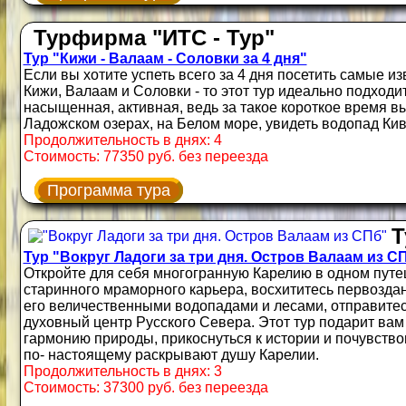
Турфирма "ИТС - Тур"
Тур "Кижи - Валаам - Соловки за 4 дня"
Если вы хотите успеть всего за 4 дня посетить самые и
Кижи, Валаам и Соловки - то этот тур идеально подход
насыщенная, активная, ведь за такое короткое время в
Ладожском озерах, на Белом море, увидеть водопад Кив
Продолжительность в днях: 4
Стоимость: 77350 руб. без переезда
Программа тура
Т
Тур "Вокруг Ладоги за три дня. Остров Валаам из С
Откройте для себя многогранную Карелию в одном путе
старинного мраморного карьера, восхититесь первозда
его величественными водопадами и лесами, отправите
духовный центр Русского Севера. Этот тур подарит ва
гармонию природы, прикоснуться к истории и почувство
по‑ настоящему раскрывают душу Карелии.
Продолжительность в днях: 3
Стоимость: 37300 руб. без переезда