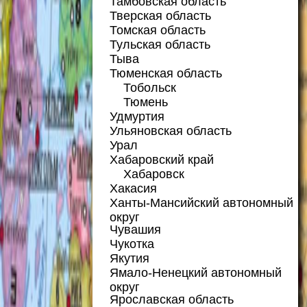
Тамбовская область
Тверская область
Томская область
Тульская область
Тыва
Тюменская область
Тобольск
Тюмень
Удмуртия
Ульяновская область
Урал
Хабаровский край
Хабаровск
Хакасия
Ханты-Мансийский автономный
округ
Чувашия
Чукотка
Якутия
Ямало-Ненецкий автономный
округ
Ярославская область