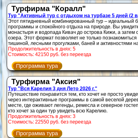
Турфирма "Коралл"
Тур "Активный тур с отдыхом на турбазе 5 дней (2 
Этот пятидневный комбинированный тур – идеальный 
программы и спокойного отдыха на природе. Вы увидите
монастыря и водопада Кивач до острова Кижи, а затем о
озера. Этот формат позволяет не только познакомиться с
тишиной, лесными прогулками, баней и активностями на
Продолжительность в днях: 5
Стоимость: 42150 руб. без переезда
Программа тура
Турфирма "Аксия"
Тур "Вся Карелия 3 дня Лето 2026 г."
Путешествие понравится тем, кто хочет не просто увидет
через интерактивные программы в самой веселой дере
месте, где оживают легенды, ремесла и северное госте
кто хочет за один тур увидеть всю Карелию.
Продолжительность в днях: 3
Стоимость: 22550 руб. без переезда
Программа тура