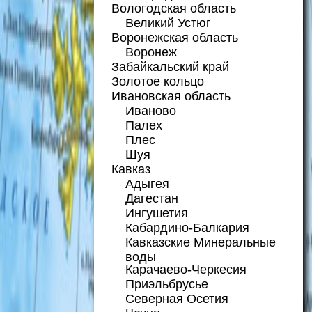
Вологодская область
Великий Устюг
Воронежская область
Воронеж
Забайкальский край
Золотое кольцо
Ивановская область
Иваново
Палех
Плес
Шуя
Кавказ
Адыгея
Дагестан
Ингушетия
Кабардино-Балкария
Кавказские Минеральные
воды
Карачаево-Черкесия
Приэльбрусье
Северная Осетия