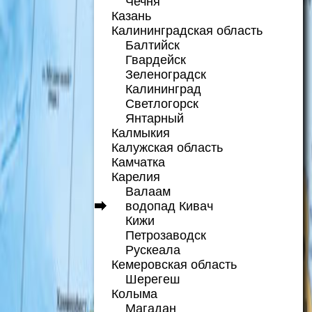
Чечня
Казань
Калининградская область
Балтийск
Гвардейск
Зеленоградск
Калининград
Светлогорск
Янтарный
Калмыкия
Калужская область
Камчатка
Карелия
Валаам
водопад Кивач
Кижи
Петрозаводск
Рускеала
Кемеровская область
Шерегеш
Колыма
Магадан