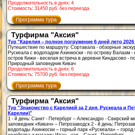
Продолжительность в днях: 4
Стоимость: 31450 руб. без переезда
Программа тура
Турфирма "Аксия"
Тур "Карелия – полное погружение 6 дней лето 2026 
Путешествие по маршруту: Сортавала - обзорные экску
Рускеала с водопадом Ахинкоски - по острову Валаам - 
остров Кижи - веселая встреча в деревне Киндасово - 
Природный заповедник Кивач
Продолжительность в днях: 6
Стоимость: 75700 руб. без переезда
Программа тура
Турфирма "Аксия"
Тур "Знакомство с Карелией за 2 дня. Рускеала и Пе
Карелии)"
1 - й день: Санкт - Петербург – Александро - Свирский 
заповедник «Кивач» – Петрозаводск 2 - й день: Петроз
водопады Ахинкоски – горный парк «Рускеала» – город
хозяйства и магазин Иван - чая – Санкт - Петербург