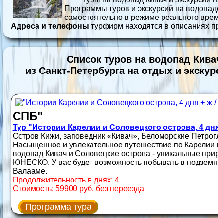
Программы туров и экскурсий на водопад
самостоятельно в режиме реального врем
Адреса и телефоны
турфирм находятся в описаниях п
Список туров на водопад Кива
из Санкт-Петербурга на отдых и экскур
СПБ"
Тур "Истории Карелии и Соловецкого острова, 4 дня 
Остров Кижи, заповедник «Кивач», Беломорские Петро
Насыщенное и увлекательное путешествие по Карелии и
водопад Кивач и Соловецкие острова - уникальные при
ЮНЕСКО. У вас будет возможность побывать в подземно
Валааме.
Продолжительность в днях: 4
Стоимость: 59900 руб. без переезда
Программа тура