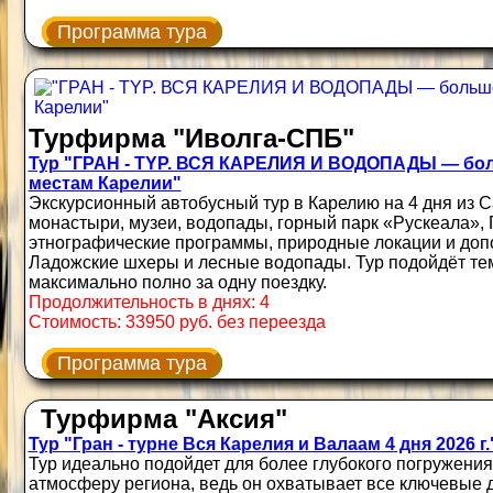
Программа тура
Турфирма "Иволга-СПБ"
Тур "ГРАН - TYP. ВСЯ КАРЕЛИЯ И ВОДОПАДЫ — бол
местам Карелии"
Экскурсионный автобусный тур в Карелию на 4 дня из С
монастыри, музеи, водопады, горный парк «Рускеала», 
этнографические программы, природные локации и допо
Ладожские шхеры и лесные водопады. Тур подойдёт тем
максимально полно за одну поездку.
Продолжительность в днях: 4
Стоимость: 33950 руб. без переезда
Программа тура
Турфирма "Аксия"
Тур "Гран - турне Вся Карелия и Валаам 4 дня 2026 г.
Тур идеально подойдет для более глубокого погружения
атмосферу региона, ведь он охватывает все ключевые 