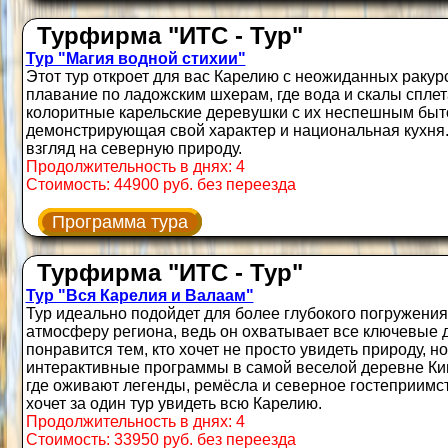
Турфирма "ИТС - Тур"
Тур "Магия водной стихии"
Этот тур откроет для вас Карелию с неожиданных раку
плавание по ладожским шхерам, где вода и скалы сплет
колоритные карельские деревушки с их неспешным быт
демонстрирующая свой характер и национальная кухня
взгляд на северную природу.
Продолжительность в днях: 4
Стоимость: 44900 руб. без переезда
Программа тура
Турфирма "ИТС - Тур"
Тур "Вся Карелия и Валаам"
Тур идеально подойдет для более глубокого погружения
атмосферу региона, ведь он охватывает все ключевые 
понравится тем, кто хочет не просто увидеть природу, но
интерактивные программы в самой веселой деревне Кин
где оживают легенды, ремёсла и северное гостеприимст
хочет за один тур увидеть всю Карелию.
Продолжительность в днях: 4
Стоимость: 33950 руб. без переезда