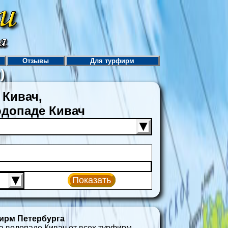
Отзывы
Для турфирм
)
 Кивач,
одопаде Кивач
Показать
ирм Петербурга
а водопаде Кивач от всех турфирм.