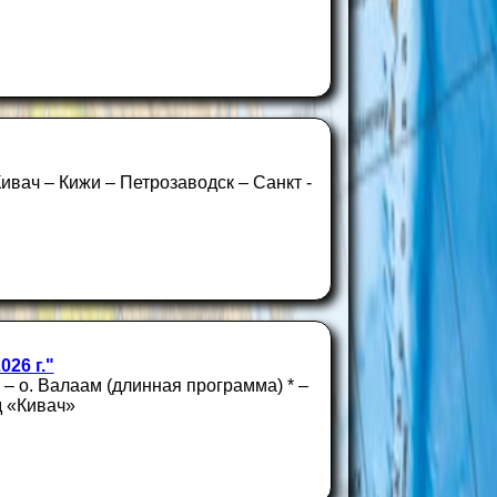
ивач – Кижи – Петрозаводск – Санкт -
26 г."
– о. Валаам (длинная программа) * –
д «Кивач»