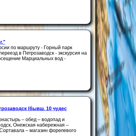
г."
рсии по маршруту - Горный парк
переезд в Петрозаводск - экскурсия на
посещение Марциальных вод -
трозаводск (бывш. 10 чудес
монастырь – обед – водопад и
аводск, Онежская набережная –
 Сортавала – магазин форелевого