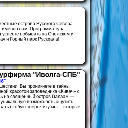
звестные острова Русского Севера -
ит именно вам! Программа тура
ы успеете побывать на Онежском и
ач и Горный парк Рускеала!
урфирма "Иволга-СПБ"
Пб"
шествии! Вы проникнете в тайны
нной красотой заповедника «Кивач» с
сь на священный остров Валаам —
м уникальную возможность ощутить
вать особую энергетику мест, которые