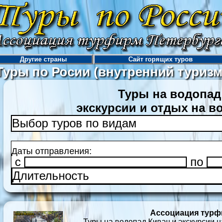
Другие страны
Сайт горящих туров
Туры по Росии (внутренний туризм
Туры на водопад
экскурсии и отдых на в
Выбор туров по видам
Даты отправления:
c
по
Длительность
Ассоциация турф
Туры на водопад Кивач и экскурсии н