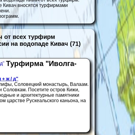
е Кивач вносятся турфирмами
ени.
рограмм.
ч от всех турфирм
сии на водопаде Кивач (71)
Турфирма "Иволга-
+ ж / д"
глифы, Соловецкий монастырь, Валаам.
 Соловкам. Посетите остров Кижи,
родные и архитектурные памятники
м царстве Рускеальского каньона, на