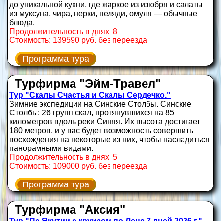
до уникальной кухни, где жаркое из изюбря и салаты
из муксуна, чира, нерки, пеляди, омуля — обычные
блюда.
Продолжительность в днях: 8
Стоимость: 139590 руб. без переезда
Программа тура
Турфирма "Эйм-Травел"
Тур "Скалы Счастья и Скалы Сердечко."
Зимние экспедиции на Синские Столбы. Синские
Столбы: 26 групп скал, протянувшихся на 85
километров вдоль реки Синяя. Их высота достигает
180 метров, и у вас будет возможность совершить
восхождения на некоторые из них, чтобы насладиться
панорамными видами.
Продолжительность в днях: 5
Стоимость: 109000 руб. без переезда
Программа тура
Турфирма "Аксия"
Тур "По Якутии с круизом по Лене 7 дней 2026 г."