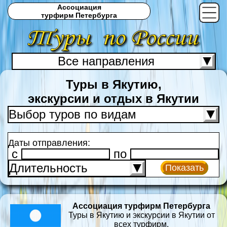
Ассоциация
турфирм Петербурга
Все направления
С
Туры в Якутию,
экскурсии и отдых в Якутии
Выбор туров по видам
Даты отправления:
c
по
Длительность
Показать
Ассоциация турфирм Петербурга
Туры в Якутию и экскурсии в Якутии от
всех турфирм.