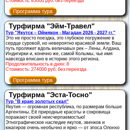
Стоимость: 83000 руб. без переезда
Программа тура
Турфирма "Эйм-Травел"
Тур "Якутск – Оймякон - Магадан 2026 - 2027 гг."
Это не просто поездка, это глубокое погружение в
сердце суровой, но невероятно красивой земли. Ваш
путь проляжет вдоль величавых рек – Лены, Алдана,
Индигирки и, конечно же, самой Колымы, чье имя
навсегда вписано в историю этого региона.
Продолжительность в днях: 8
Стоимость: 274000 руб. без переезда
Программа тура
Турфирма "Эста-Тосно"
Тур "В краю золотых скал"
Якутия — огромная республика, по размерам больше
Аргентины. Её природные красоты и сокровища
поражают своей неисчерпаемостью!
Этнографическое наследие якутов, эвенков и
юкагиров очень необычно и ярко — от эпоса Олонхо