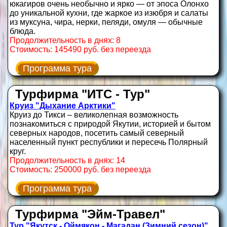
юкагиров очень необычно и ярко — от эпоса Олонхо
до уникальной кухни, где жаркое из изюбря и салаты
из муксуна, чира, нерки, пеляди, омуля — обычные
блюда.
Продолжительность в днях: 8
Стоимость: 145490 руб. без переезда
Программа тура
Турфирма "ИТС - Тур"
Круиз "Дыхание Арктики"
Круиз до Тикси – великолепная возможность
познакомиться с природой Якутии, историей и бытом
северных народов, посетить самый северный
населенный пункт республики и пересечь Полярный
круг.
Продолжительность в днях: 14
Стоимость: 250000 руб. без переезда
Программа тура
Турфирма "Эйм-Травел"
Тур "Якутск - Оймякон - Магадан (Зимний сезон)"