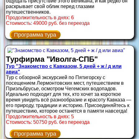
ощущать присутствие этого великана, и как редко он
раскрывает свой облик перед глазами
путешественников.
Продолжительность в днях: 6
Стоимость: 49000 руб. без переезда
Программа тура
Турфирма "Иволга-СПБ"
Тур "Знакомство с Кавказом, 5 дней + ж / д или
авиа"
Тур с обзорной экскурсией по Пятигорску с
посещением Лермонтовских мест, путешествием в
Приэльбрусье, осмотром Чегемских водопадов.
Идеально подходит для тех, кто хочет за короткое
время увидеть всё разнообразие и красоту Кавказа —
его природу, традиции и историю. Присоединяйтесь к
путешествию, которое останется в памяти навсегда!
Продолжительность в днях: 5
Стоимость: 50750 руб. без переезда
Программа тура