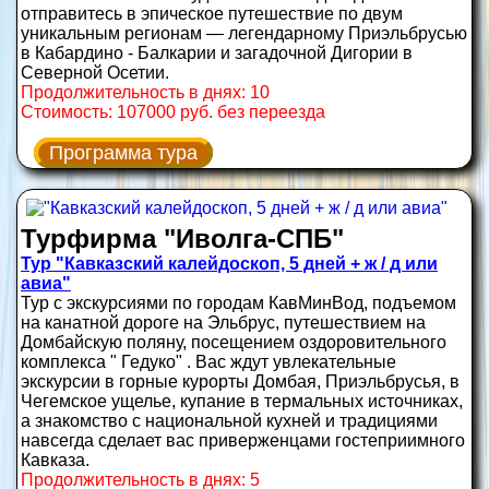
отправитесь в эпическое путешествие по двум
уникальным регионам — легендарному Приэльбрусью
в Кабардино - Балкарии и загадочной Дигории в
Северной Осетии.
Продолжительность в днях: 10
Стоимость: 107000 руб. без переезда
Программа тура
Турфирма "Иволга-СПБ"
Тур "Кавказский калейдоскоп, 5 дней + ж / д или
авиа"
Тур с экскурсиями по городам КавМинВод, подъемом
на канатной дороге на Эльбрус, путешествием на
Домбайскую поляну, посещением оздоровительного
комплекса " Гедуко" . Вас ждут увлекательные
экскурсии в горные курорты Домбая, Приэльбрусья, в
Чегемское ущелье, купание в термальных источниках,
а знакомство с национальной кухней и традициями
навсегда сделает вас приверженцами гостеприимного
Кавказа.
Продолжительность в днях: 5