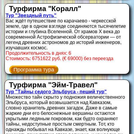
Турфирма "Коралл"
Тур "Звездный путь"
Вас ждёт путешествие по карачаево - черкесской
земле, где в одном взгляде соединяются тысячелетие
истории и глубина Вселенной. От храмов X века до
современной Астрофизической обсерватории — от
легенд древних астрономов до историй инженеров,
изучавших космос.
Продолжительность в днях: 6
Стоимость: 6751622 руб. (€ 69000) без переезда
Программа тура
Турфирма "Эйм-Травел"
Тур "Тайны седого Эльбруса - пеший тур"
Множество тайн скрыто у подножия величественного
Эльбруса, который возвышается над Кавказом,
словно хранитель древних загадок. Даже в самые
жаркие дни его белоснежные вершины остаются
укрытыми ледяным покровом, как будто охраняют
тайны, недоступные простым смертным. Тот, кто
однажды побывал на Кавказе, знает, как волнующе