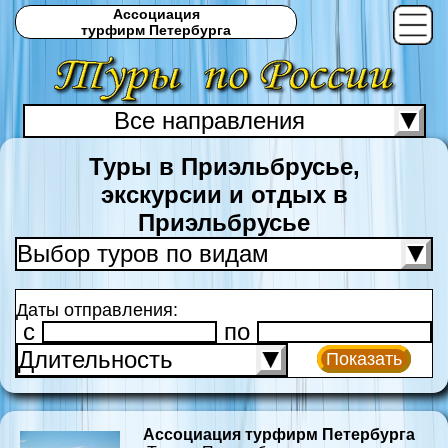
Ассоциация
турфирм Петербурга
Все направления
С
Туры в Приэльбрусье,
экскурсии и отдых в
Приэльбрусье
Выбор туров по видам
Даты отправления:
c
по
Длительность
Показать
Ассоциация турфирм Петербурга