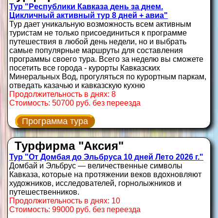
Тур "Республики Кавказа день за днем.
Цикличный активный тур 8 дней + авиа"
Тур дает уникальную возможность всем активным
туристам не только присоединиться к программе
путешествия в любой день недели, но и выбрать
самые популярные маршруты для составления
программы своего тура. Всего за неделю вы сможете
посетить все города - курорты Кавказских
Минеральных Вод, прогуляться по курортным паркам,
отведать казачью и кавказскую кухню
Продолжительность в днях: 8
Стоимость: 50700 руб. без переезда
Программа тура
Турфирма "Аксия"
Тур "От Домбая до Эльбруса 10 дней Лето 2026 г."
Домбай и Эльбрус — величественные символы
Кавказа, которые на протяжении веков вдохновляют
художников, исследователей, горнолыжников и
путешественников.
Продолжительность в днях: 10
Стоимость: 99000 руб. без переезда