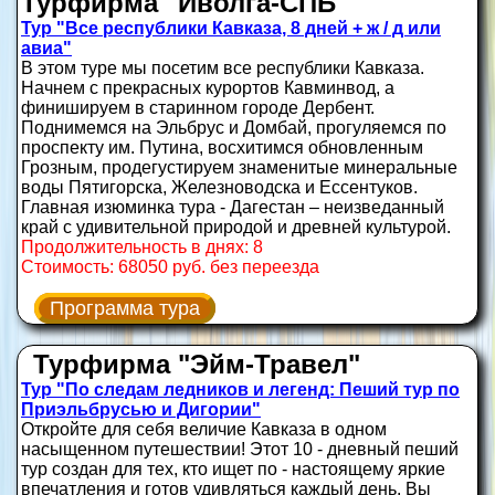
Турфирма "Иволга-СПБ"
Тур "Все республики Кавказа, 8 дней + ж / д или
авиа"
В этом туре мы посетим все республики Кавказа.
Начнем с прекрасных курортов Кавминвод, а
финишируем в старинном городе Дербент.
Поднимемся на Эльбрус и Домбай, прогуляемся по
проспекту им. Путина, восхитимся обновленным
Грозным, продегустируем знаменитые минеральные
воды Пятигорска, Железноводска и Ессентуков.
Главная изюминка тура - Дагестан – неизведанный
край с удивительной природой и древней культурой.
Продолжительность в днях: 8
Стоимость: 68050 руб. без переезда
Программа тура
Турфирма "Эйм-Травел"
Тур "По следам ледников и легенд: Пеший тур по
Приэльбрусью и Дигории"
Откройте для себя величие Кавказа в одном
насыщенном путешествии! Этот 10 - дневный пеший
тур создан для тех, кто ищет по - настоящему яркие
впечатления и готов удивляться каждый день. Вы