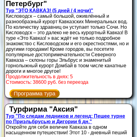
Петербург"
Тур "ЭТО КАВКАЗ! (5 дней / 4 ночи)"
Кисловодск – самый большой, оживлённый и
разнообразный курорт Кавказских Минеральных вод.
По количеству здравниц он уступает только Сочи. Но
Кисловодск – это далеко не весь курортный Кавказ! В
туре «Это Кавказ! » вас ждёт не только подробное
знакомство с Кисловодском и его окрестностями, но и
другими городами! Кроме городов, вы посетите
популярные достопримечательности Северного
Кавказа – склоны горы Эльбрус и знаменитый
горнолыжный курорт Домбай в тоом числе канатные
дороги и многое другое!
Продолжительность в днях: 5
Стоимость: 38600 руб. без переезда
Программа тура
Турфирма "Аксия"
Тур "По следам ледников и легенд: Пешее турне
по Приэльбрусью и Дигории 6 дн."
Откройте для себя величие Кавказа в одном
насыщенном путешествии! Этот 10 - дневный пеший