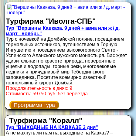
Турфирма "Иволга-СПБ"
Тур "Вершины Кавказа, 9 дней + авиа или ж / д,
март - ноябрь"
Тур с ночевкой на Домбайской поляне, посещением
термальных источников, путешествием в Горную
Ингушетию и посещением высокогорного Свято -
Успенского Аланского мужского монастыря. Вас ждет
удивительная по красоте природа, невероятные
ущелья и водопады, горные реки, многовековые
ледники и причудливый мир Тебердинского
заповедника. Посетите всемирно известный
горнолыжный курорт Домбай.
Продолжительность в днях: 9
Стоимость: 59750 руб. без переезда
Программа тура
Турфирма "Коралл"
Тур "ВЫХОДНЫЕ НА КАВКАЗЕ 3 дня"
А не махнуть ли нам на выходные на Кавказ? –