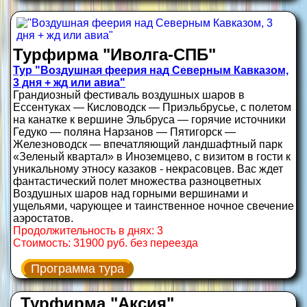
Турфирма "Иволга-СПБ"
Тур "Воздушная феерия над Северным Кавказом,
3 дня + жд или авиа"
Грандиозный фестиваль воздушных шаров в
Ессентуках — Кисловодск — Приэльбрусье, с полетом
на канатке к вершине Эльбруса — горячие источники
Гедуко — поляна Нарзанов — Пятигорск —
Железноводск — впечатляющий ландшафтный парк
«Зеленый квартал» в Иноземцево, с визитом в гости к
уникальному этносу казаков - некрасовцев. Вас ждет
фантастический полет множества разноцветных
Воздушных шаров над горными вершинами и
ущельями, чарующее и таинственное ночное свечение
аэростатов.
Продолжительность в днях: 3
Стоимость: 31900 руб. без переезда
Программа тура
Турфирма "Аксия"