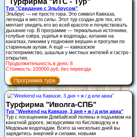
Турфирма "ИТС - Тур"
Тур "Свидание с Эльбрусом"
Эльбрус — не просто гора. Это символ Кавказа,
легенда и место силы. Этот тур создан для тех, кто
мечтает увидеть его во всей красоте и почувствовать
дыхание гор. В программе — термальные источники,
голубые озёра, ущелья и водопады, катание на
канатках, пикники у подножия вершин и прогулки по
старинным аулам. А ещё — кавказское
гостеприимство, шашлык у местных жителей и гастро -
открытия.
Продолжительность в днях: 8
Стоимость: 100000 руб. без переезда
Программа тура
Турфирма "Иволга-СПБ"
Тур "Weekend на Кавказе, 3 дня + ж / д или авиа"
Тур с посещением Домбайской поляны и подъемом на
канатной дороге, экскурсиями по Кисловодску и к
Медовым водопадам. Всего за несколько дней вы
зарядитесь энергией и силами, новыми