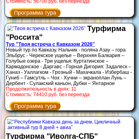
Стоимость: 56700 руб. без переезда
Программа тура
Турфирма
"Россита"
Тур "Твоя встреча с Кавказом 2026"
Новый тур по Кавказу. Нальчик - поляна Азау – гора
Эльбрус - Черекское ущелье – Верхняя Балкария –
Голубые озера - Три ущелья: Куртатинское –
Кармадонское - Даргавс - Горная Дигория: Задалеск –
Ханаз - Уаллагком - Грозный - Махачкала - Избербаш -
Гуниб – Гамсутль – Чох - Хучни – экраноплан Лунь –
Дербент - Сулакский каньон, Дубки – Янтарное
Продолжительность в днях: 11
Стоимость: 74410 руб. без переезда
Программа тура
Турфирма "Иволга-СПБ"