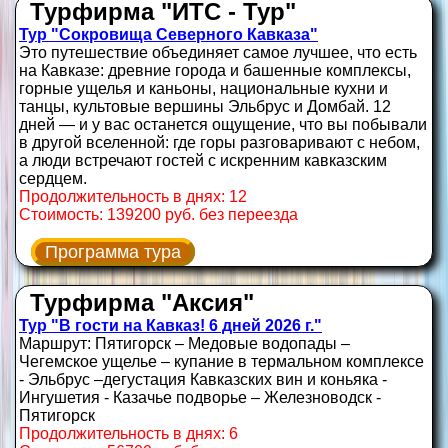
Турфирма "ИТС - Тур"
Тур "Сокровища Северного Кавказа"
Это путешествие объединяет самое лучшее, что есть
на Кавказе: древние города и башенные комплексы,
горные ущелья и каньоны, национальные кухни и
танцы, культовые вершины Эльбрус и Домбай. 12
дней — и у вас останется ощущение, что вы побывали
в другой вселенной: где горы разговаривают с небом,
а люди встречают гостей с искренним кавказским
сердцем.
Продолжительность в днях: 12
Стоимость: 139200 руб. без переезда
Программа тура
Турфирма "Аксия"
Тур "В гости на Кавказ! 6 дней 2026 г."
Маршрут: Пятигорск – Медовые водопады –
Чегемское ущелье – купание в термальном комплексе
- Эльбрус –дегустация Кавказских вин и коньяка -
Ингушетия - Казачье подворье – Железноводск -
Пятигорск
Продолжительность в днях: 6