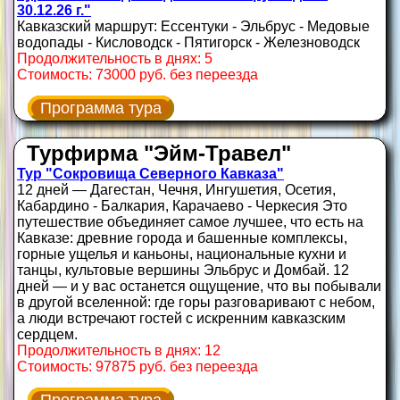
30.12.26 г."
Кавказский маршрут: Ессентуки - Эльбрус - Медовые
водопады - Кисловодск - Пятигорск - Железноводск
Продолжительность в днях: 5
Стоимость: 73000 руб. без переезда
Программа тура
Турфирма "Эйм-Травел"
Тур "Сокровища Северного Кавказа"
12 дней — Дагестан, Чечня, Ингушетия, Осетия,
Кабардино - Балкария, Карачаево - Черкесия Это
путешествие объединяет самое лучшее, что есть на
Кавказе: древние города и башенные комплексы,
горные ущелья и каньоны, национальные кухни и
танцы, культовые вершины Эльбрус и Домбай. 12
дней — и у вас останется ощущение, что вы побывали
в другой вселенной: где горы разговаривают с небом,
а люди встречают гостей с искренним кавказским
сердцем.
Продолжительность в днях: 12
Стоимость: 97875 руб. без переезда